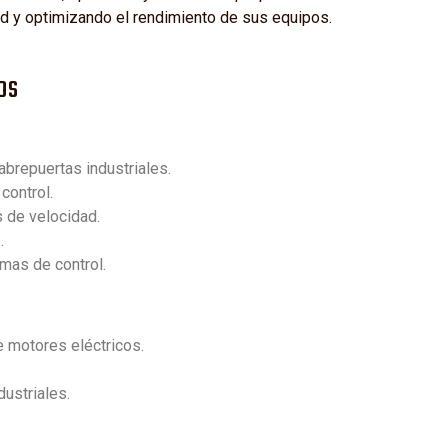
ad y optimizando el rendimiento de sus equipos.
os
l
brepuertas industriales.
control.
 de velocidad.
.
emas de control.
e motores eléctricos.
ustriales.