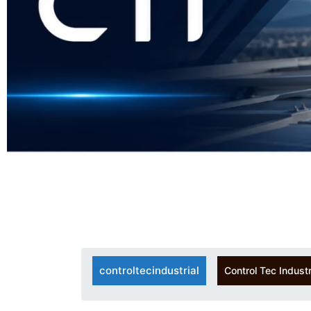
controltecindustrial
Control Tec Industr