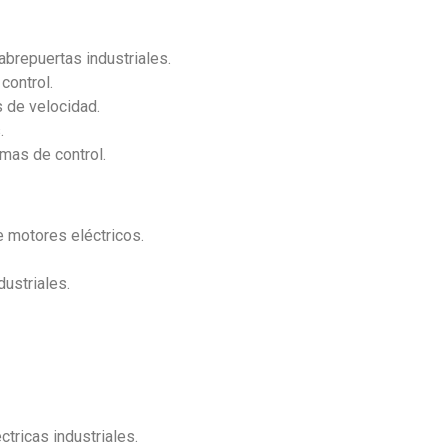
l
brepuertas industriales.
control.
 de velocidad.
.
emas de control.
e motores eléctricos.
ustriales.
tricas industriales.