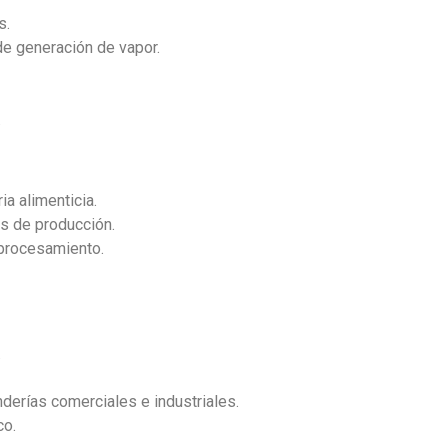
s.
e generación de vapor.
.
a alimenticia.
as de producción.
 procesamiento.
.
nderías comerciales e industriales.
co.