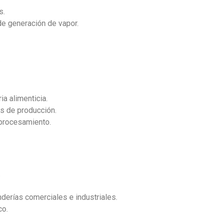
s.
e generación de vapor.
.
a alimenticia.
as de producción.
 procesamiento.
.
nderías comerciales e industriales.
co.