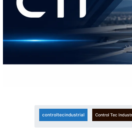
controltecindustrial
Control Tec Industr