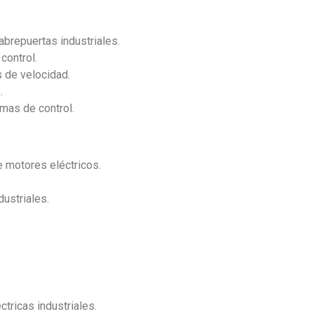
l
brepuertas industriales.
control.
 de velocidad.
.
emas de control.
e motores eléctricos.
ustriales.
tricas industriales.