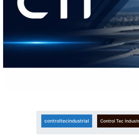
controltecindustrial
Control Tec Industr