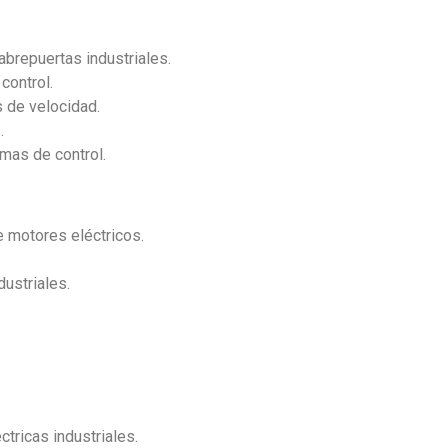
l
brepuertas industriales.
control.
 de velocidad.
.
emas de control.
e motores eléctricos.
ustriales.
tricas industriales.