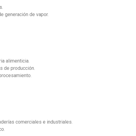
s.
e generación de vapor.
.
a alimenticia.
as de producción.
 procesamiento.
.
nderías comerciales e industriales.
co.