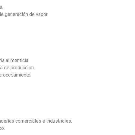
s.
e generación de vapor.
.
a alimenticia.
as de producción.
 procesamiento.
.
nderías comerciales e industriales.
co.