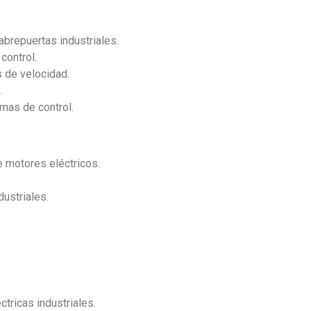
l
brepuertas industriales.
control.
 de velocidad.
.
emas de control.
e motores eléctricos.
ustriales.
tricas industriales.