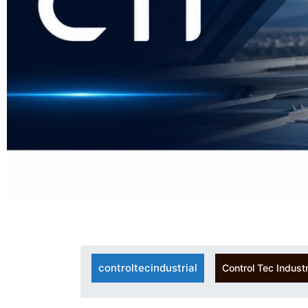
controltecindustrial
Control Tec Industr