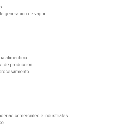
s.
e generación de vapor.
.
a alimenticia.
as de producción.
 procesamiento.
.
nderías comerciales e industriales.
co.