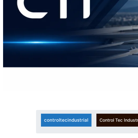
controltecindustrial
Control Tec Industr