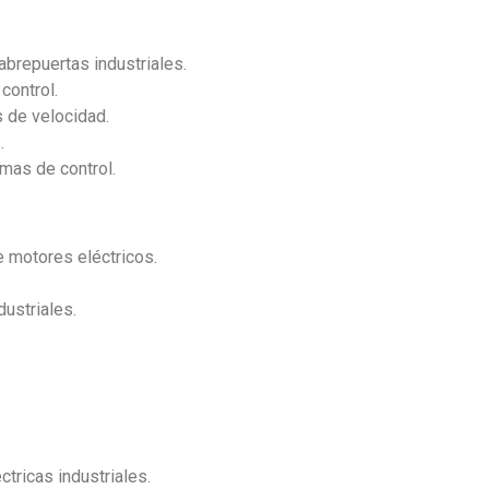
l
brepuertas industriales.
control.
 de velocidad.
.
emas de control.
e motores eléctricos.
ustriales.
tricas industriales.